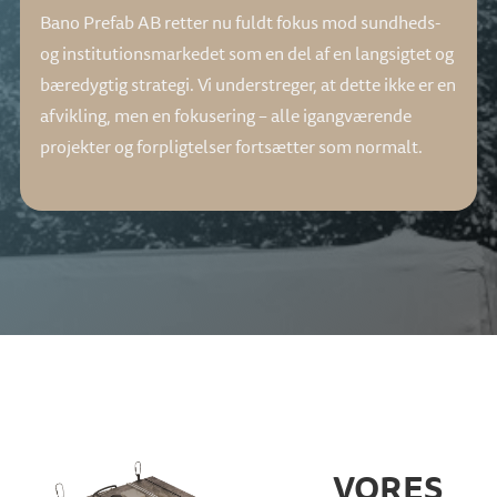
Bano Prefab AB retter nu fuldt fokus mod sundheds-
og institutionsmarkedet som en del af en langsigtet og
bæredygtig strategi. Vi understreger, at dette ikke er en
afvikling, men en fokusering – alle igangværende
projekter og forpligtelser fortsætter som normalt.
VORES